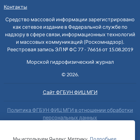
Контакты
Средство массовой информации зарегистрировано
как сетевое издание в Федеральной службе по
надзору в сфере связи, информационных технологий
и массовых коммуникаций (Роскомнадзор).
Реестровая запись ЭЛ № ФС 77 - 76616 от 15.08.2019
Морской гидрофизический журнал
© 2026.
Сайт ФГБУН ФИЦ МГИ
Политика ФГБУН ФИЦ МГИ в отношении обработки
персональных данных
Наш сайт использует сервис веб-аналитики Яндекс
Метрика. Продолжая работу с сайтом вы даете
Мы используем Яндекс Метрику.
Подробнее
.