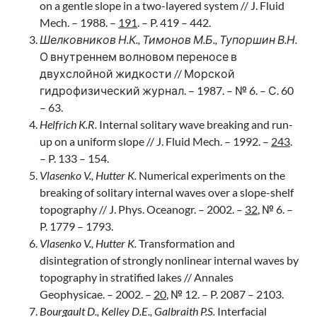
on a gentle slope in a two-layered system // J. Fluid
Mech. – 1988. –
191
. – P. 419 – 442.
Шелковников Н.К., Тимонов М.Б., Тупоршин В.Н.
О внутреннем волновом переносе в
двухслойной жидкости // Морской
гидрофизический журнал. – 1987. – № 6. – С. 60
– 63.
Helfrich K.R.
Internal solitary wave breaking and run-
up on a uniform slope // J. Fluid Mech. – 1992. –
243
.
– P. 133 – 154.
Vlasenko V., Hutter K.
Numerical experiments on the
breaking of solitary internal waves over a slope-shelf
topography // J. Phys. Oceanogr. – 2002. –
32
, № 6. –
P. 1779 – 1793.
Vlasenko V., Hutter K.
Transformation and
disintegration of strongly nonlinear internal waves by
topography in stratified lakes // Annales
Geophysicae. – 2002. –
20
, № 12. – P. 2087 – 2103.
Bourgault D., Kelley D.E., Galbraith P.S.
Interfacial