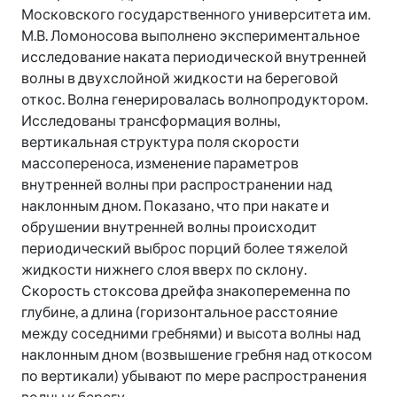
Московского государственного университета им.
М.В. Ломоносова выполнено экспериментальное
исследование наката периодической внутренней
волны в двухслойной жидкости на береговой
откос. Волна генерировалась волнопродуктором.
Исследованы трансформация волны,
вертикальная структура поля скорости
массопереноса, изменение параметров
внутренней волны при распространении над
наклонным дном. Показано, что при накате и
обрушении внутренней волны происходит
периодический выброс порций более тяжелой
жидкости нижнего слоя вверх по склону.
Скорость стоксова дрейфа знакопеременна по
глубине, а длина (горизонтальное расстояние
между соседними гребнями) и высота волны над
наклонным дном (возвышение гребня над откосом
по вертикали) убывают по мере распространения
волны к берегу.