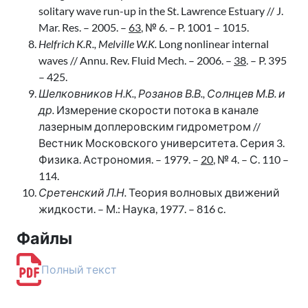
solitary wave run-up in the St. Lawrence Estuary // J.
Mar. Res. – 2005. –
63
, № 6. – P. 1001 – 1015.
Helfrich K.R., Melville W.K.
Long nonlinear internal
waves // Annu. Rev. Fluid Mech. – 2006. –
38
. – P. 395
– 425.
Шелковников Н.К., Розанов В.В., Солнцев М.В. и
др.
Измерение скорости потока в канале
лазерным доплеровским гидрометром //
Вестник Московского университета. Серия 3.
Физика. Астрономия. – 1979. –
20
, № 4. – С. 110 –
114.
Сретенский Л.Н.
Теория волновых движений
жидкости. – М.: Наука, 1977. – 816 с.
Файлы
Полный текст