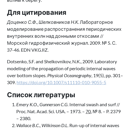
Для цитирования
Доценко С.Ф., Шелковников Н.К.
Лабораторное
моделирование распространения периодических
внутренних волн над донными откосами //
Морской гидрофизический журнал. 2009. № 5. С.
37-46. EDN VKGJIZ.
Dotsenko, S.F. and Shelkovnikov, N.K., 2009. Laboratory
modeling of the propagation of periodic internal waves
over bottom slopes.
Physical Oceanography
, 19(5), pp. 301–
309.
https://doi.org/10.1007/s11110-010-9055-5
Список литературы
Emery K.O., Gunnerson C.G.
Internal swash and surf //
Proc. Nat. Acad. Sci. USA. – 1973. –
70
, № 8. – P. 2379
– 2380.
Wallace B.C., Wilkinson D.L.
Run-up of internal waves