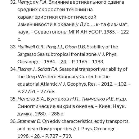
Чепурин Г.А.
Влияние вертикального сдвига
средних скоростей течений на
характеристики синоптической
изменчивости в океане // Дис. … к-та физ.-мат.
наук. – Севастополь: МГИ АН УССР, 1985. – 122
с.
Halliwell G.R., Peng J.J., Olson D.B.
Stability of the
Sargasso Sea subtropical frontal zone // J. Phys.
Oceanogr. – 1994. –
24
. – P. 1166 – 1183.
Fischer J., Schott F.A.
Seasonal transport variability of
the Deep Western Boundary Current in the
equatorial Atlantic // J. Geophys. Res. – 2012. –
102
. –
P. 27751 – 27769.
Нелепо Б.А., Булгаков Н.П., Тимченко И.Е. и др.
Синоптические вихри в океане. – Киев: Наук.
думка, 1980. – 288 с.
Stammer D.
On eddy characteristics, eddy transports,
and mean flow properties // J. Phys. Oceanogr. –
1998. –
28
. – P. 727 – 739.