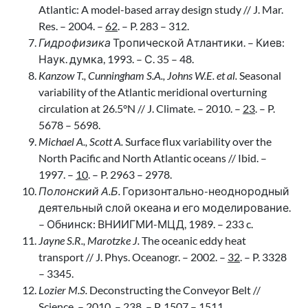
Atlantic: A model-based array design study // J. Mar.
Res. – 2004. –
62
. – P. 283 – 312.
Гидрофизика
Тропической Атлантики. – Киев:
Наук. думка, 1993. – С. 35 – 48.
Kanzow T., Cunningham S.A., Johns W.E. et al.
Seasonal
variability of the Atlantic meridional overturning
circulation at 26.5°N // J. Climate. – 2010. –
23
. – P.
5678 – 5698.
Michael A., Scott A.
Surface flux variability over the
North Pacific and North Atlantic oceans // Ibid. –
1997. –
10
. – P. 2963 – 2978.
Полонский А.Б.
Горизонтально-неоднородный
деятельный слой океана и его моделирование.
– Обнинск: ВНИИГМИ-МЦД, 1989. – 233 c.
Jayne S.R., Marotzke J.
The oceanic eddy heat
transport // J. Phys. Oceanogr. – 2002. –
32
. – P. 3328
– 3345.
Lozier M.S.
Deconstructing the Conveyor Belt //
Science. – 2010. –
238
. – P. 1507 – 1511.