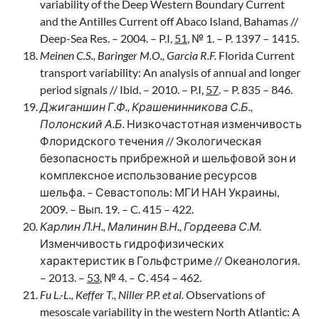
variability of the Deep Western Boundary Current
and the Antilles Current off Abaco Island, Bahamas //
Deep-Sea Res. – 2004. – P.I,
51
, № 1. – P. 1397 – 1415.
Meinen C.S., Baringer M.O., Garcia R.F.
Florida Current
transport variability: An analysis of annual and longer
period signals // Ibid. – 2010. – P.I,
57
. – P. 835 – 846.
Джиганшин Г.Ф., Крашенинникова С.Б.,
Полонский А.Б.
Низкочастотная изменчивость
Флоридского течения // Экологическая
безопасность прибрежной и шельфовой зон и
комплексное использование ресурсов
шельфа. – Севастополь: МГИ НАН Украины,
2009. – Вып. 19. – C. 415 – 422.
Карлин Л.Н., Малинин В.Н., Гордеева С.М.
Изменчивость гидрофизических
характеристик в Гольфстриме // Океанология.
– 2013. –
53
, № 4. – С. 454 – 462.
Fu L.-L., Keffer T., Niller P.P. et al.
Observations of
mesoscale variability in the western North Atlantic: A