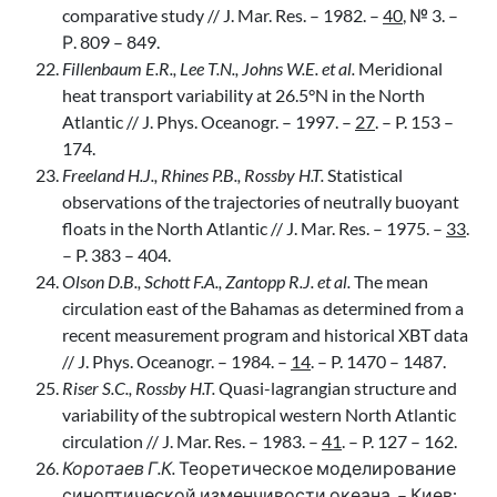
comparative study // J. Mar. Res. – 1982. –
40
, № 3. –
Р. 809 – 849.
Fillenbaum E.R., Lee T.N., Johns W.E. et al.
Meridional
heat transport variability at 26.5°N in the North
Atlantic // J. Phys. Oceanogr. – 1997. –
27
. – P. 153 –
174.
Freeland H.J., Rhines P.B., Rossby H.T.
Statistical
observations of the trajectories of neutrally buoyant
floats in the North Atlantic // J. Mar. Res. – 1975. –
33
.
– P. 383 – 404.
Olson D.B., Schott F.A., Zantopp R.J. et al.
The mean
circulation east of the Bahamas as determined from a
recent measurement program and historical XBT data
// J. Phys. Oceanogr. – 1984. –
14
. – P. 1470 – 1487.
Riser S.C., Rossby H.T.
Quasi-lagrangian structure and
variability of the subtropical western North Atlantic
circulation // J. Mar. Res. – 1983. –
41
. – P. 127 – 162.
Коротаев Г.К.
Теоретическое моделирование
синоптической изменчивости океана. – Киев: