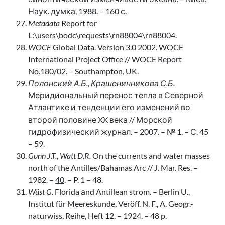
Наук. думка, 1988. – 160 с.
Metadata
Report for
L:\users\bodc\requests\rn88004\rn88004.
WOCE
Global Data. Version 3.0 2002. WOCE
International Project Office // WOCE Report
No.180/02. – Southampton, UK.
Полонский А.Б., Крашенинникова С.Б.
Меридиональный перенос тепла в Северной
Атлантике и тенденции его изменений во
второй половине XX века // Морской
гидрофизический журнал. – 2007. – № 1. – С. 45
– 59.
Gunn J.T., Watt D.R.
On the currents and water masses
north of the Antilles/Bahamas Arc // J. Mar. Res. –
1982. –
40
. – P. 1 – 48.
Wüst G.
Florida аnd Antillean strom. – Berlin U.,
Institut für Meereskunde, Veröff. N. F., A. Geogr.-
naturwiss, Reihe, Heft 12. – 1924. – 48 p.