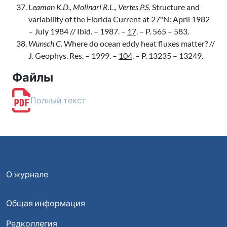
Leaman K.D., Molinari R.L., Vertes P.S.
Structure and
variability of the Florida Current at 27°N: April 1982
– July 1984 // Ibid. – 1987. –
17
. – P. 565 – 583.
Wunsch C.
Where do ocean eddy heat fluxes matter? //
J. Geophys. Res. – 1999. –
104
. – P. 13235 – 13249.
Файлы
Полный текст
О журнале
Общая информация
Редколлегия