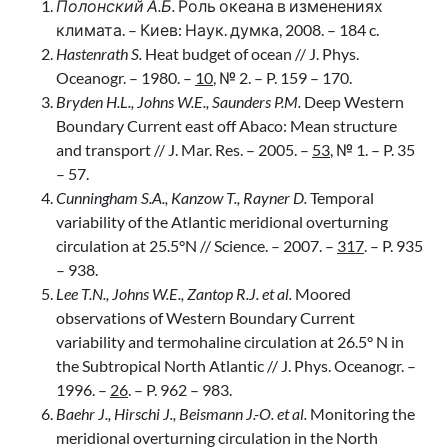
Полонский А.Б.
Роль океана в изменениях
климата. – Киев: Наук. думка, 2008. – 184 c.
Hastenrath S.
Heat budget of ocean // J. Phys.
Oceanogr. – 1980. –
10
, № 2. – P. 159 – 170.
Bryden H.L., Johns W.E., Saunders P.M.
Deep Western
Boundary Current east off Abaco: Mean structure
and transport // J. Mar. Res. – 2005. –
53
, № 1. – P. 35
– 57.
Cunningham S.A., Kanzow T., Rayner D.
Temporal
variability of the Atlantic meridional overturning
circulation at 25.5°N // Science. – 2007. –
317
. – P. 935
– 938.
Lee T.N., Johns W.E., Zantop R.J. et al.
Moored
observations of Western Boundary Current
variability and termohaline circulation at 26.5° N in
the Subtropical North Atlantic // J. Phys. Oceanogr. –
1996. –
26
. – P. 962 – 983.
Baehr J., Hirschi J., Beismann J.-O. et al.
Monitoring the
meridional overturning circulation in the North