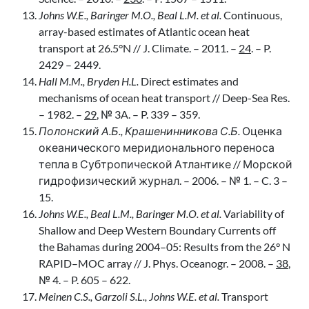
Johns W.E., Baringer M.O., Beal L.M. et al.
Continuous,
array-based estimates of Atlantic ocean heat
transport at 26.5°N // J. Climate. – 2011. –
24
. – P.
2429 – 2449.
Hall M.M., Bryden H.L.
Direct estimates and
mechanisms of ocean heat transport // Deep-Sea Res.
– 1982. –
29
, № 3A. – P. 339 – 359.
Полонский А.Б., Крашенинникова С.Б.
Оценка
океанического меридионального переноса
тепла в Субтропической Атлантике // Морской
гидрофизический журнал. – 2006. – № 1. – C. 3 –
15.
Johns W.E., Beal L.M., Baringer M.O. et al.
Variability of
Shallow and Deep Western Boundary Currents off
the Bahamas during 2004–05: Results from the 26° N
RAPID–MOC array // J. Phys. Oceanogr. – 2008. –
38
,
№ 4. – P. 605 – 622.
Meinen C.S., Garzoli S.L., Johns W.E. et al.
Transport