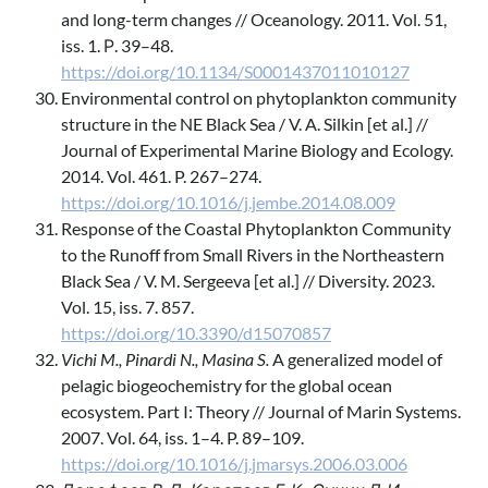
and long-term changes // Oceanology. 2011. Vol. 51,
iss. 1. Р. 39–48.
https://doi.org/10.1134/S0001437011010127
Environmental control on phytoplankton community
structure in the NE Black Sea / V. A. Silkin [et al.] //
Journal of Experimental Marine Biology and Ecology.
2014. Vol. 461. P. 267–274.
https://doi.org/10.1016/j.jembe.2014.08.009
Response of the Coastal Phytoplankton Community
to the Runoff from Small Rivers in the Northeastern
Black Sea / V. M. Sergeeva [et al.] // Diversity. 2023.
Vol. 15, iss. 7. 857.
https://doi.org/10.3390/d15070857
Vichi M., Pinardi N., Masina S.
A generalized model of
pelagic biogeochemistry for the global ocean
ecosystem. Part I: Theory // Journal of Marin Systems.
2007. Vol. 64, iss. 1–4. P. 89–109.
https://doi.org/10.1016/j.jmarsys.2006.03.006