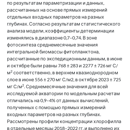
по результатам параметризации и данных,
рассчитанных на основе прямых измерений
отдельных входных параметров на разных
глубинах. Согласно результатам статистического
анализа модели, коэффициенты детерминации
изменялись в диапазоне 0,7–0,74. В зоне
фотосинтеза среднемесячные значения
интегральной биомассы фитопланктона,
рассчитанные по экспедиционным данным, в июне
и октябре были равны 768 ± 283 и 2277 ± 726 мг С/
2
м
соответственно, в верхнем квазиоднородном
слое в июне 556 ± 270 мг С/м2, в октябре 2023 ± 725
2
мг С/м
. Среднемесячные значения для всей
исследуемой акватории по модельным расчетам
отличались на 0,9–4% от данных вычислений,
полученных с помощью прямых измерений
входных параметров на разных глубинах.
Рассмотрены профили концентрации хлорофилла
в отдельные месяцы 2018–2022 гг. и выполнено их