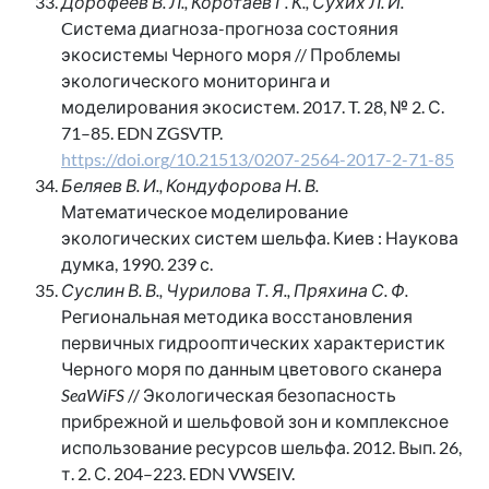
Дорофеев В. Л., Коротаев Г. К., Сухих Л. И.
Cистема диагноза-прогноза состояния
экосистемы Черного моря // Проблемы
экологического мониторинга и
моделирования экосистем. 2017. T. 28, № 2. С.
71–85. EDN ZGSVTP.
https://doi.org/10.21513/0207-2564-2017-2-71-85
Беляев В. И., Кондуфорова Н. В.
Математическое моделирование
экологических систем шельфа. Киев : Наукова
думка, 1990. 239 с.
Суслин В. В., Чурилова Т. Я., Пряхина С. Ф.
Региональная методика восстановления
первичных гидрооптических характеристик
Черного моря по данным цветового сканера
SeaWiFS
// Экологическая безопасность
прибрежной и шельфовой зон и комплексное
использование ресурсов шельфа. 2012. Вып. 26,
т. 2. С. 204–223. EDN VWSEIV.