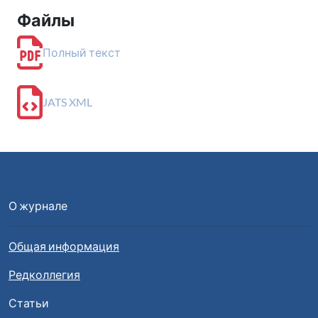
Файлы
Полный текст
JATS XML
О журнале
Общая информация
Редколлегия
Статьи