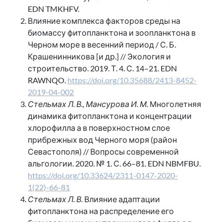
EDN TMKHFV.
Влияние комплекса факторов среды на
биомассу фитопланктона и зоопланктона в
Черном море в весенний период / С. Б.
Крашенинникова [и др.] // Экология и
строительство. 2019. Т. 4. С. 14–21. EDN
RAWNQO.
https://doi.org/10.35688/2413-8452-
2019-04-002
Стельмах Л. В., Мансурова И. М.
Многолетняя
динамика фитопланктона и концентрации
хлорофилла а в поверхностном слое
прибрежных вод Черного моря (район
Севастополя) // Вопросы современной
альгологии. 2020. № 1. С. 66–81. EDN NBMFBU.
https://doi.org/10.33624/2311-0147-2020-
1(22)-66-81
Стельмах Л. В.
Влияние адаптации
фитопланктона на распределение его