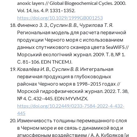
anoxic layers // Global Biogeochemical Cycles. 2000.
Vol. 14, iss. 4. P. 1331–1352.
https://doi.org/10.1029/1999GB001253
Финенко З. З., Суслин В. В., Чурилова Т. Я.
Региональная модель для расчета первичной
продукции Черного моря с использованием
данных спутникового сканера цвета SeaWiFS //
Морський екологiчний журнал. 2009. Т. 8, № 1.
С. 81–106. EDN TNCEMJ.
Ковалёва И. В., Суслин В. В.
Интегральная
первичная продукция в глубоководных
районах Черного моря в 1998–2015 годах //
Морской гидрофизический журнал. 2022. Т. 38,
№ 4. С. 432–445. EDN MYVMZX.
https://doi.org/10.22449/0233-7584-2022-4-432-
445
Изменчивость толщины перемешанного слоя
в Черном море и ее связь с динамикой вод и
атмосферным воздействием / А. А. Кубряков [и