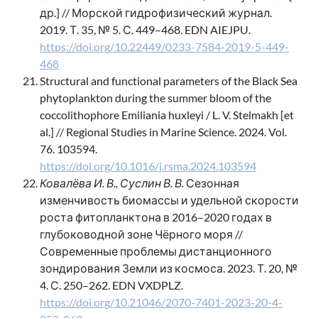
др.] // Морской гидрофизический журнал.
2019. Т. 35, № 5. С. 449–468. EDN AIEJPU.
https://doi.org/10.22449/0233-7584-2019-5-449-
468
Structural and functional parameters of the Black Sea
phytoplankton during the summer bloom of the
coccolithophore Emiliania huxleyi / L. V. Stelmakh [et
al.] // Regional Studies in Marine Science. 2024. Vol.
76. 103594.
https://doi.org/10.1016/j.rsma.2024.103594
Ковалёва И. В., Суслин В. В.
Сезонная
изменчивость биомассы и удельной скорости
роста фитопланктона в 2016–2020 годах в
глубоководной зоне Чёрного моря //
Современные проблемы дистанционного
зондирования Земли из космоса. 2023. Т. 20, №
4. С. 250–262. EDN VXDPLZ.
https://doi.org/10.21046/2070-7401-2023-20-4-