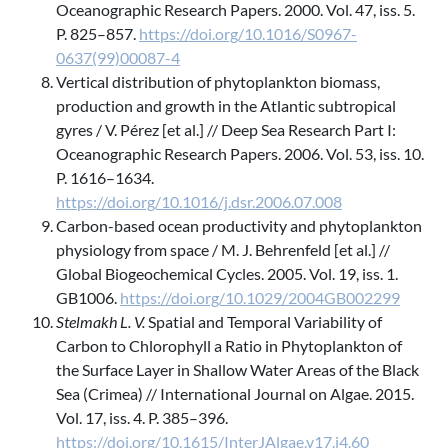
Oceanographic Research Papers. 2000. Vol. 47, iss. 5.
P. 825–857.
https://doi.org/10.1016/S0967-
0637(99)00087-4
Vertical distribution of phytoplankton biomass,
production and growth in the Atlantic subtropical
gyres / V. Pérez [et al.] // Deep Sea Research Part I:
Oceanographic Research Papers. 2006. Vol. 53, iss. 10.
P. 1616–1634.
https://doi.org/10.1016/j.dsr.2006.07.008
Carbon-based ocean productivity and phytoplankton
physiology from space / M. J. Behrenfeld [et al.] //
Global Biogeochemical Cycles. 2005. Vol. 19, iss. 1.
GB1006.
https://doi.org/10.1029/2004GB002299
Stelmakh L. V.
Spatial and Temporal Variability of
Carbon to Chlorophyll a Ratio in Phytoplankton of
the Surface Layer in Shallow Water Areas of the Black
Sea (Crimea) // International Journal on Algae. 2015.
Vol. 17, iss. 4. P. 385–396.
https://doi.org/10.1615/InterJAlgae.v17.i4.60