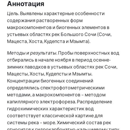
Аннотация
Цель.
Выявлены характерные особенности
содержания растворенных форм
макрокомпонентов и биогенных элементов в
устьевых областях рек Большого Сочи (Сочи,
Мацеста, Хоста, Кудепста и Мзымта).
Методы и результаты
. Пробы поверхностных вод
отбирались в начале ноября в период осенне-
зимних паводков в устьевых областях рек Сочи,
Мацесты, Хосты, Кудепсты и Мзымты.
Концентрации биогенных соединений
определялись спектрофотометрическими
методами, а макрокомпонентов – методом
капиллярного электрофореза. Распределение
гидрохимических характеристик вод
соответствует классической картине для
системы река – море. Химический состав рек
относится к гидрокарбонатно-кальциевому типу,