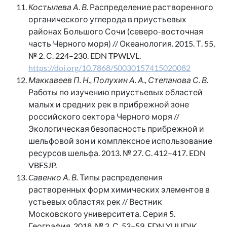
Костылева А. В.
Распределение растворенного
органического углерода в приустьевых
районах Большого Сочи (северо-восточная
часть Черного моря) // Океанология. 2015. Т. 55,
№ 2. С. 224–230. EDN TPWLVL.
https://doi.org/10.7868/S0030157415020082
Маккавеев П. Н., Полухин А. А., Степанова С. В.
Работы по изучению приустьевых областей
малых и средних рек в прибрежной зоне
российского сектора Черного моря //
Экологическая безопасность прибрежной и
шельфовой зон и комплексное использование
ресурсов шельфа. 2013. № 27. С. 412–417. EDN
VBFSJP.
Cавенко А. В.
Типы распределения
растворенных форм химических элементов в
устьевых областях рек // Вестник
Московского университета. Серия 5.
География. 2018. № 2. С. 53–59. EDN YUUDIK.