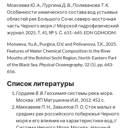
Моисеева Ю. А., Пургина Д. В., Поливанова Т. К.
Особенности химического состава вод устьевых
областей рек Большого Сочи, северо-восточная
часть Черного моря // Морской гидрофизический
журнал. 2025. Т. 41, № 5. С. 631–645. EDN GDHODM.
Moiseeva, Yu.A., Purgina, D.V. and Polivanova, T.K., 2025.
Features of Water Chemical Composition in the River
Mouths of the Bolshoi Sochi Region, North-Eastern Part
of the Black Sea.
Physical Oceanography
, 32 (5), pp. 643-
656.
Список литературы
Гордеев В. В.
Геохимия системы река-море.
Москва : ИП Матушкина И.И., 2012. 452 с.
Маккавеев П. Н., Завьялов П. О.
Сток малых и
средних рек российского побережья Черного
моря и его влияние на характеристики вод //
Система Черного Моря. Москва : Научный