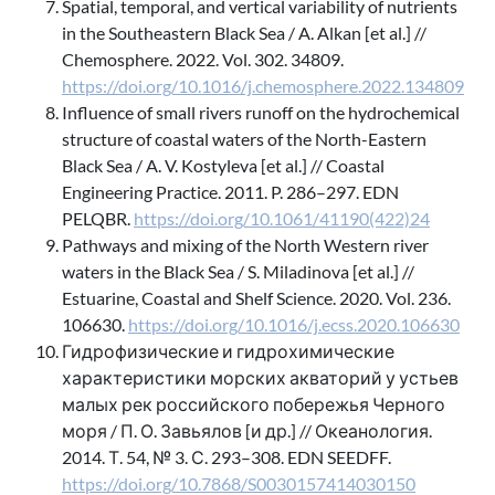
Spatial, temporal, and vertical variability of nutrients
in the Southeastern Black Sea / A. Alkan [et al.] //
Chemosphere. 2022. Vol. 302. 34809.
https://doi.org/10.1016/j.chemosphere.2022.134809
Influence of small rivers runoff on the hydrochemical
structure of coastal waters of the North-Eastern
Black Sea / A. V. Kostyleva [et al.] // Coastal
Engineering Practice. 2011. P. 286–297. EDN
PELQBR.
https://doi.org/10.1061/41190(422)24
Pathways and mixing of the North Western river
waters in the Black Sea / S. Miladinova [et al.] //
Estuarine, Coastal and Shelf Science. 2020. Vol. 236.
106630.
https://doi.org/10.1016/j.ecss.2020.106630
Гидрофизические и гидрохимические
характеристики морских акваторий у устьев
малых рек российского побережья Черного
моря / П. О. Завьялов [и др.] // Океанология.
2014. Т. 54, № 3. С. 293–308. EDN SEEDFF.
https://doi.org/10.7868/S0030157414030150