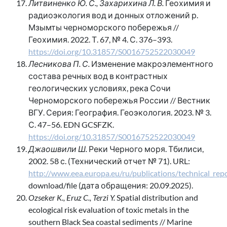
Литвиненко Ю. С., Захарихина Л. В.
Геохимия и
радиоэкология вод и донных отложений р.
Мзымты черноморского побережья //
Геохимия. 2022. Т. 67, № 4. С. 376–393.
https://doi.org/10.31857/S0016752522030049
Лесникова П. С.
Изменение макроэлементного
состава речных вод в контрастных
геологических условиях, река Сочи
Черноморского побережья России // Вестник
ВГУ. Серия: География. Геоэкология. 2023. № 3.
С. 47–56. EDN GCSFZK.
https://doi.org/10.31857/S0016752522030049
Джаошвили Ш.
Реки Черного моря. Тбилиси,
2002. 58 с. (Технический отчет № 71). URL:
http://www.eea.europa.eu/ru/publications/technical_rep
download/file (дата обращения: 20.09.2025).
Ozseker K., Eruz C., Terzi Y.
Spatial distribution and
ecological risk evaluation of toxic metals in the
southern Black Sea coastal sediments // Marine