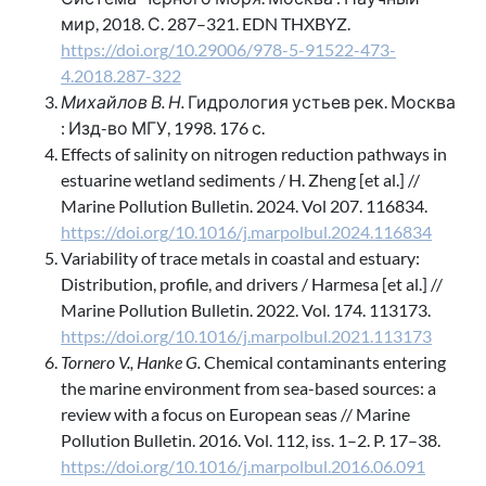
мир, 2018. С. 287–321. EDN THXBYZ.
https://doi.org/10.29006/978-5-91522-473-
4.2018.287-322
Михайлов В. Н.
Гидрология устьев рек. Москва
: Изд-во МГУ, 1998. 176 с.
Effects of salinity on nitrogen reduction pathways in
estuarine wetland sediments / H. Zheng [et al.] //
Marine Pollution Bulletin. 2024. Vol 207. 116834.
https://doi.org/10.1016/j.marpolbul.2024.116834
Variability of trace metals in coastal and estuary:
Distribution, profile, and drivers / Harmesa [et al.] //
Marine Pollution Bulletin. 2022. Vol. 174. 113173.
https://doi.org/10.1016/j.marpolbul.2021.113173
Tornero V., Hanke G.
Chemical contaminants entering
the marine environment from sea-based sources: a
review with a focus on European seas // Marine
Pollution Bulletin. 2016. Vol. 112, iss. 1–2. P. 17–38.
https://doi.org/10.1016/j.marpolbul.2016.06.091