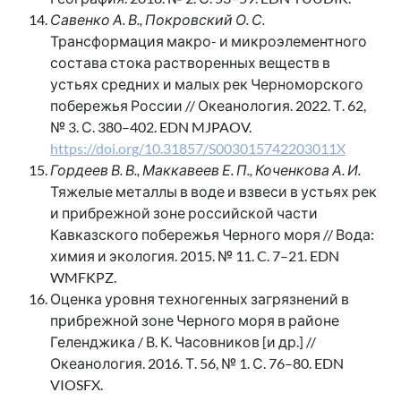
Савенко А. В., Покровский О. С.
Трансформация макро- и микроэлементного
состава стока растворенных веществ в
устьях средних и малых рек Черноморского
побережья России // Океанология. 2022. Т. 62,
№ 3. С. 380–402. EDN MJPAOV.
https://doi.org/10.31857/S003015742203011X
Гордеев В. В., Маккавеев Е. П., Коченкова А. И.
Тяжелые металлы в воде и взвеси в устьях рек
и прибрежной зоне российской части
Кавказского побережья Черного моря // Вода:
химия и экология. 2015. № 11. C. 7–21. EDN
WMFKPZ.
Оценка уровня техногенных загрязнений в
прибрежной зоне Черного моря в районе
Геленджика / В. К. Часовников [и др.] //
Океанология. 2016. Т. 56, № 1. С. 76–80. EDN
VIOSFX.