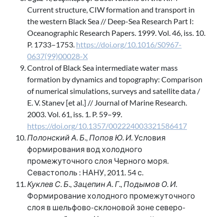
Current structure, CIW formation and transport in
the western Black Sea // Deep-Sea Research Part I:
Oceanographic Research Papers. 1999. Vol. 46, iss. 10.
P. 1733–1753.
https://doi.org/10.1016/S0967-
0637(99)00028-X
Control of Black Sea intermediate water mass
formation by dynamics and topography: Comparison
of numerical simulations, surveys and satellite data /
E. V. Stanev [et al.] // Journal of Marine Research.
2003. Vol. 61, iss. 1. P. 59–99.
https://doi.org/10.1357/002224003321586417
Полонский А. Б., Попов Ю. И.
Условия
формирования вод холодного
промежуточного слоя Черного моря.
Севастополь : НАНУ, 2011. 54 с.
Куклев С. Б., Зацепин А. Г., Подымов О. И.
Формирование холодного промежуточного
слоя в шельфово-склоновой зоне северо-