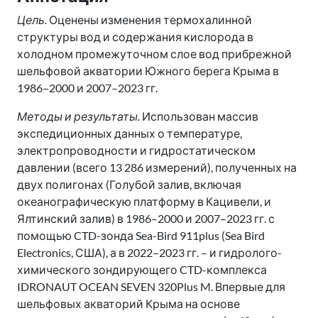
Цель.
Оценены изменения термохалинной
структуры вод и содержания кислорода в
холодном промежуточном слое вод прибрежной
шельфовой акватории Южного берега Крыма в
1986–2000 и 2007–2023 гг.
Методы и результаты.
Использован массив
экспедиционных данных о температуре,
электропроводности и гидростатическом
давлении (всего 13 286 измерений), полученных на
двух полигонах (Голубой залив, включая
океанографическую платформу в Кацивели, и
Ялтинский залив) в 1986–2000 и 2007–2023 гг. с
помощью CTD-зонда Sea-Bird 911plus (Sea Bird
Electronics, США), а в 2022–2023 гг. – и гидролого-
химического зондирующего CTD-комплекса
IDRONAUT OCEAN SEVEN 320Plus M. Впервые для
шельфовых акваторий Крыма на основе