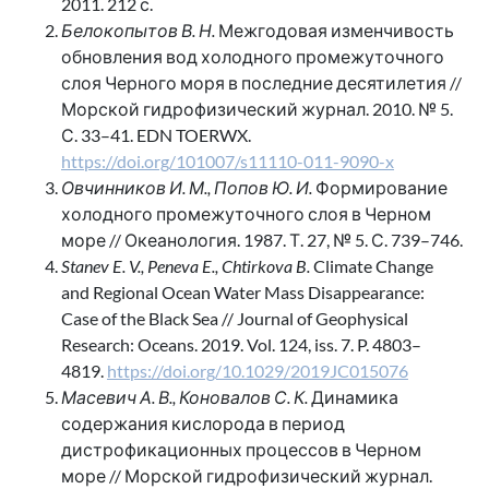
2011. 212 с.
Белокопытов В. Н.
Межгодовая изменчивость
обновления вод холодного промежуточного
слоя Черного моря в последние десятилетия //
Морской гидрофизический журнал. 2010. № 5.
С. 33–41. EDN TOERWX.
https://doi.org/101007/s11110-011-9090-x
Овчинников И. М., Попов Ю. И.
Формирование
холодного промежуточного слоя в Черном
море // Океанология. 1987. Т. 27, № 5. С. 739–746.
Stanev E. V., Peneva E., Chtirkova B.
Climate Change
and Regional Ocean Water Mass Disappearance:
Case of the Black Sea // Journal of Geophysical
Research: Oceans. 2019. Vol. 124, iss. 7. P. 4803–
4819.
https://doi.org/10.1029/2019JC015076
Масевич А. В., Коновалов С. К.
Динамика
содержания кислорода в период
дистрофикационных процессов в Черном
море // Морской гидрофизический журнал.