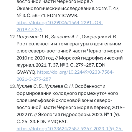
восточной части Черного моря //
Океанологические исследования. 2019. Т. 47,
№ 3. С. 58–71. EDN YTCWVR.
https://doi.org/10.29006/1564-2291.JOR-
2019.47(3).5
Подымов О. И., Зацепин А. Г., Очередник В. В.
Рост солености и температуры в деятельном
слое северо-восточной части Черного моря с
2010 по 2020 год // Морской гидрофизический
журнал. 2021. Т. 37, № 3. С. 279–287. EDN
GVAYYQ.
https://doi.org/10.22449/0233-7584-
2021-3-279-287
Куклев С. Б., Куклева О. Н.
Особенности
формирования холодного промежуточного
слоя шельфовой склоновой зоны северо-
восточной части Черного моря в период 2019–
2022 гг. // Экология гидросферы. 2023. № 1 (9).
С. 26–33. EDN YMQEAT.
https://doi.org/10.33624/2587-9367-2023-1(9)-26-