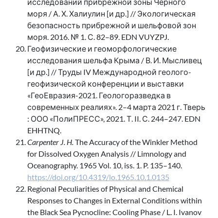
исследований прибрежной зоны Черного
моря / А. Х. Халиулин [и др.] // Экологическая
безопасность прибрежной и шельфовой зон
моря. 2016. № 1. С. 82–89. EDN VUYZPJ.
Геофизические и геоморфологические
исследования шельфа Крыма / В. И. Мысливец
[и др.] // Труды IV Международной геолого-
геофизической конференции и выставки
«ГеоЕвразия-2021. Геологоразведка в
современных реалиях». 2–4 марта 2021 г. Тверь
: ООО «ПолиПРЕСС», 2021. Т. II. С. 244–247. EDN
EHHTNQ.
Carpenter J. H.
The Accuracy of the Winkler Method
for Dissolved Oxygen Analysis // Limnology and
Oceanography. 1965 Vol. 10, iss. 1. P. 135–140.
https://doi.org/10.4319/lo.1965.10.1.0135
Regional Peculiarities of Physical and Chemical
Responses to Changes in External Conditions within
the Black Sea Pycnocline: Cooling Phase / L. I. Ivanov