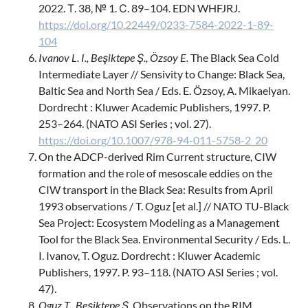
2022. Т. 38, № 1. С. 89–104. EDN WHFJRJ.
https://doi.org/10.22449/0233-7584-2022-1-89-
104
Ivanov L. I., Beşiktepe Ş., Özsoy E.
The Black Sea Cold
Intermediate Layer // Sensivity to Change: Black Sea,
Baltic Sea and North Sea / Eds. E. Özsoy, A. Mikaelyan.
Dordrecht : Kluwer Academic Publishers, 1997. P.
253–264. (NATO ASI Series ; vol. 27).
https://doi.org/10.1007/978-94-011-5758-2_20
On the ADCP-derived Rim Current structure, CIW
formation and the role of mesoscale eddies on the
CIW transport in the Black Sea: Results from April
1993 observations / T. Oguz [et al.] // NATO TU-Black
Sea Project: Ecosystem Modeling as a Management
Tool for the Black Sea. Environmental Security / Eds. L.
I. Ivanov, T. Oguz. Dordrecht : Kluwer Academic
Publishers, 1997. P. 93–118. (NATO ASI Series ; vol.
47).
Oguz T., Beşiktepe Ş.
Observations on the RIM