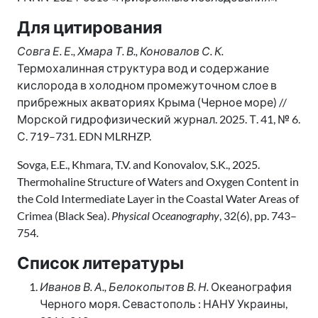
Для цитирования
Совга Е. Е., Хмара Т. В., Коновалов С. К.
Термохалинная структура вод и содержание
кислорода в холодном промежуточном слое в
прибрежных акваториях Крыма (Черное море) //
Морской гидрофизический журнал. 2025. Т. 41, № 6.
С. 719–731. EDN MLRHZP.
Sovga, E.E., Khmara, T.V. and Konovalov, S.K., 2025.
Thermohaline Structure of Waters and Oxygen Content in
the Cold Intermediate Layer in the Coastal Water Areas of
Crimea (Black Sea).
Physical Oceanography
, 32(6), pp. 743–
754.
Список литературы
Иванов В. А., Белокопытов В. Н.
Океанография
Черного моря. Севастополь : НАНУ Украины,