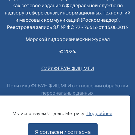
как сетевое издание в Федеральной службе по
надзору в сфере связи, информационных технологий
и массовых коммуникаций (Роскомнадзор).
Реестровая запись ЭЛ № ФС 77 - 76616 от 15.08.2019
Морской гидрофизический журнал
© 2026.
Сайт ФГБУН ФИЦ МГИ
Политика ФГБУН ФИЦ МГИ в отношении обработки
персональных данных
Наш сайт использует сервис веб-аналитики Яндекс
Метрика. Продолжая работу с сайтом вы даете
Мы используем Яндекс Метрику.
Подробнее
.
добровольное согласие на
обработку данных
о вас
Яндексом.
Я согласен / согласна