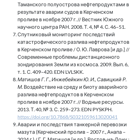
Таманского полуострова нефтепродуктами в
результате аварии судов в Керченском
проливе в ноябре 2007 г. // Вестник Южного
научного центра РАН. 2008. Т. 4, № 4. С. 46–51.
Спутниковый мониторинг последствий
катастрофического разлива нефтепродуктов
в Керченском проливе / О. Ю. Лаврова [и др.] //
Современные проблемы дистанционного
зондирования Земли из космоса. 2009. Вып. 6,
т. 1. С. 409–420. EDN LVLSKK.
Матишов Г. Г., Инжебейкин Ю. И., Савицкий Р.
М.
Воздействие на среду и биоту аварийного
разлива нефтепродуктов в Керченском
проливе в ноябре 2007 г. // Водные ресурсы.
2013. Т. 40, № 3. С. 259–273. EDN PYSKPH.
https://doi.org/10.7868/S0321059613020041
Аварии и последствия танкерной перевозки
мазута (Керченский пролив – 2007 г., Анапа –
2024 г.) / Г. Г. Матишов [и др.]. Ростов-на-Дону :