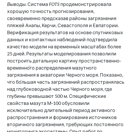
Выводы.
Система
FOTS
продемонстрировала
хорошую точность прогнозирования,
своевременно предсказав районы загрязнения
пляжей Анапы, Керчи, Севастополя и Евпатории.
Верификация результатов на основе спутниковых
данных и контактных наблюдений подтвердила
качество модели на временны́х масштабах более
25 дней. Результаты моделирования позволили
построить детальную картину пространственно-
временно́го распределения мазутного
загрязнения в акватории Черного моря. Показано,
что бо́льшая часть загрязнений распространялась
над глубоководной частью Черного моря, где
глубины превышают 500 м. Специфические
свойства мазута М‑100 обусловили
исключительно длительный период активного
распространения и формирование источников
вторичного загрязнения, требующих постоянного
мониторинга экосистемы. Опыт работ по