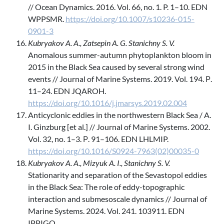
// Ocean Dynamics. 2016. Vol. 66, no. 1. P. 1–10. EDN
WPPSMR.
https://doi.org/10.1007/s10236-015-
0901-3
Kubryakov A. A., Zatsepin A. G. Stanichny S. V.
Anomalous summer-autumn phytoplankton bloom in
2015 in the Black Sea caused by several strong wind
events // Journal of Marine Systems. 2019. Vol. 194. Р.
11–24. EDN JQAROH.
https://doi.org/10.1016/j.jmarsys.2019.02.004
Anticyclonic eddies in the northwestern Black Sea / A.
I. Ginzburg [et al.] // Journal of Marine Systems. 2002.
Vol. 32, no. 1–3. Р. 91–106. EDN LHLMIP.
https://doi.org/10.1016/S0924-7963(02)00035-0
Kubryakov A. A., Mizyuk A. I., Stanichny S. V.
Stationarity and separation of the Sevastopol eddies
in the Black Sea: The role of eddy-topographic
interaction and submesoscale dynamics // Journal of
Marine Systems. 2024. Vol. 241. 103911. EDN
IPPIGO.