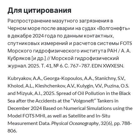
Для цитирования
Распространение мазутного загрязнения в
Черном море после аварии на судах «Волгонефть»
в декабре 2024 года по данным контактных,
спутниковых измерений и расчетов системы FOTS
Морского гидрофизического института РАН / А. А.
Кубряков [и др.] // Морской гидрофизический
журнал. 2025. Т. 41, № 6. С. 767–787. EDN XWXESN.
Kubryakov, A.A., Georga-Kopoulos, A.A., Stanichny, S.V.,
Kholod, A.L., Kleshchenkov, A.V., Kulygin, V.V., Puzina, O.S.
and Mizyuk, A.I., 2025. Spread of Oil Pollution in the Black
Sea after the Accidents at the “Volgoneft” Tankers in
December 2024 Based on Numerical Simulations using the
Model FOTS MHI, as well as Satellite and In-Situ
Measurement Data.
Physical Oceanography
, 32(6), pp. 788-
806.