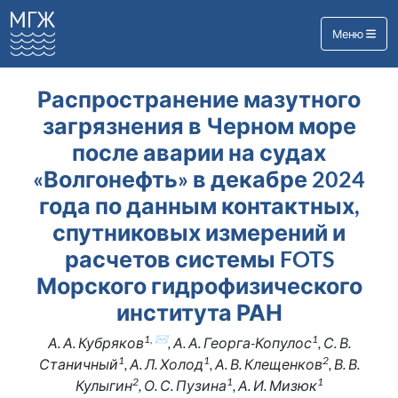
Меню
Распространение мазутного
загрязнения в Черном море
после аварии на судах
«Волгонефть» в декабре 2024
года по данным контактных,
спутниковых измерений и
расчетов системы FOTS
Морского гидрофизического
института РАН
1, ✉
1
А. А. Кубряков
, А. А. Георга-Копулос
, С. В.
1
1
2
Станичный
, А. Л. Холод
, А. В. Клещенков
, В. В.
2
1
1
Кулыгин
, О. С. Пузина
, А. И. Мизюк