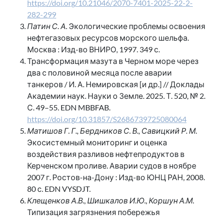
https://doi.org/10.21046/2070-7401-2025-22-2-
282-299
Патин С. А.
Экологические проблемы освоения
нефтегазовых ресурсов морского шельфа.
Москва : Изд-во ВНИРО, 1997. 349 с.
Трансформация мазута в Черном море через
два с половиной месяца после аварии
танкеров / И. А. Немировская [и др.] // Доклады
Академии наук. Науки о Земле. 2025. Т. 520, № 2.
С. 49–55. EDN MBBFAB.
https://doi.org/10.31857/S2686739725080064
Матишов Г. Г., Бердников С. В., Савицкий Р. М.
Экосистемный мониторинг и оценка
воздействия разливов нефтепродуктов в
Керченском проливе. Аварии судов в ноябре
2007 г. Ростов-на-Дону : Изд-во ЮНЦ РАН, 2008.
80 с. EDN VYSDJT.
Клещенков А.В., Шишкалов И.Ю., Коршун А.М.
Типизация загрязнения побережья