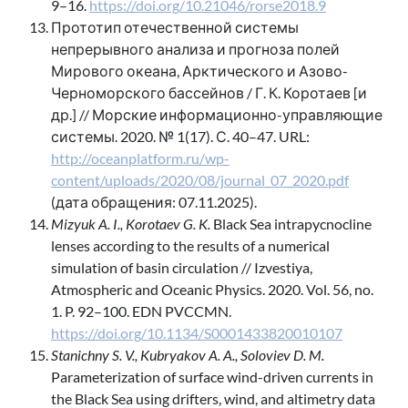
9–16.
https://doi.org/10.21046/rorse2018.9
Прототип отечественной системы
непрерывного анализа и прогноза полей
Мирового океана, Арктического и Азово-
Черноморского бассейнов / Г. К. Коротаев [и
др.] // Морские информационно-управляющие
системы. 2020. № 1(17). С. 40–47. URL:
http://oceanplatform.ru/wp-
content/uploads/2020/08/journal_07_2020.pdf
(дата обращения: 07.11.2025).
Mizyuk A. I., Korotaev G. K.
Black Sea intrapycnocline
lenses according to the results of a numerical
simulation of basin circulation // Izvestiya,
Atmospheric and Oceanic Physics. 2020. Vol. 56, no.
1. P. 92–100. EDN PVCCMN.
https://doi.org/10.1134/S0001433820010107
Stanichny S. V., Kubryakov A. A., Soloviev D. M.
Parameterization of surface wind-driven currents in
the Black Sea using drifters, wind, and altimetry data