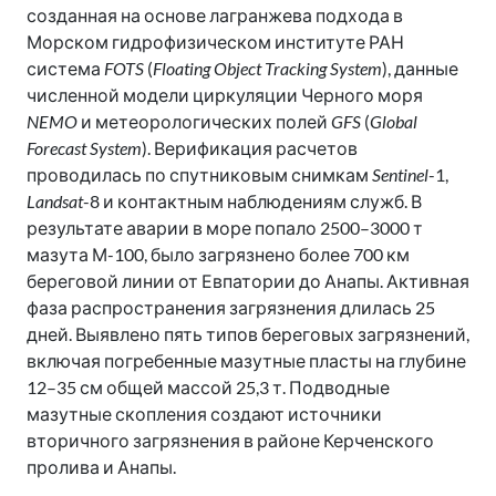
созданная на основе лагранжева подхода в
Морском гидрофизическом институте РАН
система
FOTS
(
Floating Object Tracking System
), данные
численной модели циркуляции Черного моря
NEMO
и метеорологических полей
GFS
(
Global
Forecast System
). Верификация расчетов
проводилась по спутниковым снимкам
Sentinel
-1,
Landsat
-8 и контактным наблюдениям служб. В
результате аварии в море попало 2500–3000 т
мазута М-100, было загрязнено более 700 км
береговой линии от Евпатории до Анапы. Активная
фаза распространения загрязнения длилась 25
дней. Выявлено пять типов береговых загрязнений,
включая погребенные мазутные пласты на глубине
12–35 см общей массой 25,3 т. Подводные
мазутные скопления создают источники
вторичного загрязнения в районе Керченского
пролива и Анапы.