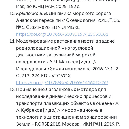
Изд-во ЮНЦ РАН, 2025. 152 с.
Крыленко В. В.
Динамика морского берега
Анапской пересыпи // Океанология. 2015. Т. 55,
№ 5. С. 821–828. EDN UIMGRL.
https://doi.org/10.7868/S0030157415050081
Моделирование растекания нефти в задаче
радиолокационной многоугловой
диагностики загрязнений морской
поверхности / А. Я. Матвеев [и др.] //
Исследование Земли из космоса. 2016. № 1–2.
С. 213–224. EDN VTOVQX.
https://doi.org/10.7868/S0205961416010097
Применение Лагранжевых методов для
исследования динамических процессов и
транспорта плавающих объектов в океане / A.
A. Кубряков [и др.] // Информационные
технологии в дистанционном зондировании
Земли – RORSE 2018. Москва : ИКИ РАН, 2019. Р.