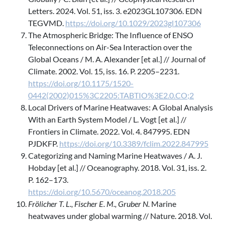
Letters. 2024. Vol. 51, iss. 3. e2023GL107306. EDN
TEGVMD.
https://doi.org/10.1029/2023gl107306
The Atmospheric Bridge: The Influence of ENSO
Teleconnections on Air-Sea Interaction over the
Global Oceans / M. A. Alexander [et al.] // Journal of
Climate. 2002. Vol. 15, iss. 16. P. 2205–2231.
https://doi.org/10.1175/1520-
0442(2002)015%3C2205:TABTIO%3E2.0.CO;2
Local Drivers of Marine Heatwaves: A Global Analysis
With an Earth System Model / L. Vogt [et al.] //
Frontiers in Climate. 2022. Vol. 4. 847995. EDN
PJDKFP.
https://doi.org/10.3389/fclim.2022.847995
Categorizing and Naming Marine Heatwaves / A. J.
Hobday [et al.] // Oceanography. 2018. Vol. 31, iss. 2.
P. 162–173.
https://doi.org/10.5670/oceanog.2018.205
Frölicher T. L., Fischer E. M., Gruber N.
Marine
heatwaves under global warming // Nature. 2018. Vol.