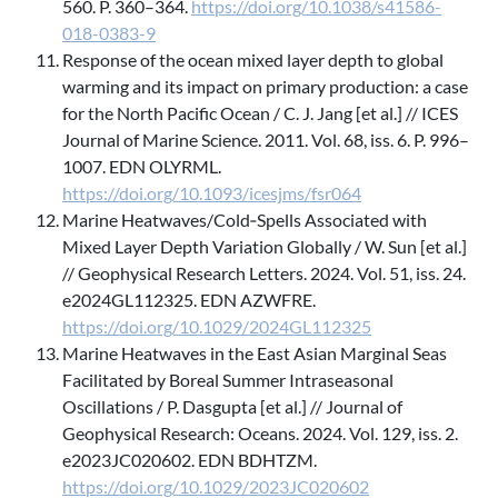
560. P. 360–364.
https://doi.org/10.1038/s41586-
018-0383-9
Response of the ocean mixed layer depth to global
warming and its impact on primary production: a case
for the North Pacific Ocean / C. J. Jang [et al.] // ICES
Journal of Marine Science. 2011. Vol. 68, iss. 6. P. 996–
1007. EDN OLYRML.
https://doi.org/10.1093/icesjms/fsr064
Marine Heatwaves/Cold‐Spells Associated with
Mixed Layer Depth Variation Globally / W. Sun [et al.]
// Geophysical Research Letters. 2024. Vol. 51, iss. 24.
e2024GL112325. EDN AZWFRE.
https://doi.org/10.1029/2024GL112325
Marine Heatwaves in the East Asian Marginal Seas
Facilitated by Boreal Summer Intraseasonal
Oscillations / P. Dasgupta [et al.] // Journal of
Geophysical Research: Oceans. 2024. Vol. 129, iss. 2.
e2023JC020602. EDN BDHTZM.
https://doi.org/10.1029/2023JC020602