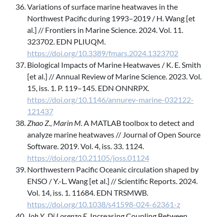
Variations of surface marine heatwaves in the
Northwest Pacific during 1993–2019 / H. Wang [et
al.] // Frontiers in Marine Science. 2024. Vol. 11.
323702. EDN PLIUQM.
https://doi.org/10.3389/fmars.2024.1323702
Biological Impacts of Marine Heatwaves / K. E. Smith
[et al.] // Annual Review of Marine Science. 2023. Vol.
15, iss. 1. P. 119–145. EDN ONNRPX.
https://doi.org/10.1146/annurev-marine-032122-
121437
Zhao Z., Marin M.
A MATLAB toolbox to detect and
analyze marine heatwaves // Journal of Open Source
Software. 2019. Vol. 4, iss. 33. 1124.
https://doi.org/10.21105/joss.01124
Northwestern Pacific Oceanic circulation shaped by
ENSO / Y.-L. Wang [et al.] // Scientific Reports. 2024.
Vol. 14, iss. 1. 11684. EDN TRSMWB.
https://doi.org/10.1038/s41598-024-62361-z
Joh Y., Di Lorenzo E.
Increasing Coupling Between