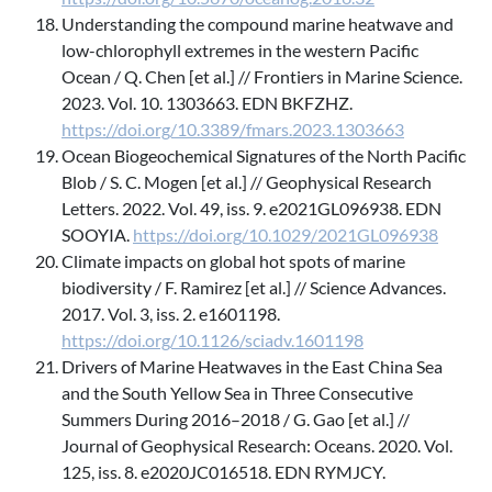
Understanding the compound marine heatwave and
low-chlorophyll extremes in the western Pacific
Ocean / Q. Chen [et al.] // Frontiers in Marine Science.
2023. Vol. 10. 1303663. EDN BKFZHZ.
https://doi.org/10.3389/fmars.2023.1303663
Ocean Biogeochemical Signatures of the North Pacific
Blob / S. C. Mogen [et al.] // Geophysical Research
Letters. 2022. Vol. 49, iss. 9. e2021GL096938. EDN
SOOYIA.
https://doi.org/10.1029/2021GL096938
Climate impacts on global hot spots of marine
biodiversity / F. Ramirez [et al.] // Science Advances.
2017. Vol. 3, iss. 2. e1601198.
https://doi.org/10.1126/sciadv.1601198
Drivers of Marine Heatwaves in the East China Sea
and the South Yellow Sea in Three Consecutive
Summers During 2016–2018 / G. Gao [et al.] //
Journal of Geophysical Research: Oceans. 2020. Vol.
125, iss. 8. e2020JC016518. EDN RYMJCY.