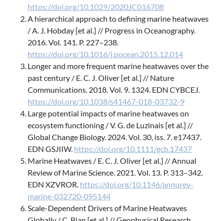
https://doi.org/10.1029/2020JC016708
A hierarchical approach to defining marine heatwaves
/ A. J. Hobday [et al.] // Progress in Oceanography.
2016. Vol. 141. P. 227–238.
https://doi.org/10.1016/j.pocean.2015.12.014
Longer and more frequent marine heatwaves over the
past century / E. C. J. Oliver [et al.] // Nature
Communications. 2018. Vol. 9. 1324. EDN CYBCEJ.
https://doi.org/10.1038/s41467-018-03732-9
Large potential impacts of marine heatwaves on
ecosystem functioning / V. G. de Luzinais [et al.] //
Global Change Biology. 2024. Vol. 30, iss. 7. e17437.
EDN GSJIIW.
https://doi.org/10.1111/gcb.17437
Marine Heatwaves / E. C. J. Oliver [et al.] // Annual
Review of Marine Science. 2021. Vol. 13. P. 313–342.
EDN XZVROR.
https://doi.org/10.1146/annurev-
marine-032720-095144
Scale-Dependent Drivers of Marine Heatwaves
Globally / C. Bian [et al.] // Geophysical Research