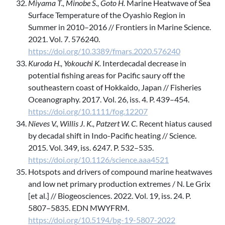
Miyama T., Minobe S., Goto H.
Marine Heatwave of Sea
Surface Temperature of the Oyashio Region in
Summer in 2010–2016 // Frontiers in Marine Science.
2021. Vol. 7. 576240.
https://doi.org/10.3389/fmars.2020.576240
Kuroda H., Yokouchi K.
Interdecadal decrease in
potential fishing areas for Pacific saury off the
southeastern coast of Hokkaido, Japan // Fisheries
Oceanography. 2017. Vol. 26, iss. 4. P. 439–454.
https://doi.org/10.1111/fog.12207
Nieves V., Willis J. K., Patzert W. C.
Recent hiatus caused
by decadal shift in Indo-Pacific heating // Science.
2015. Vol. 349, iss. 6247. P. 532–535.
https://doi.org/10.1126/science.aaa4521
Hotspots and drivers of compound marine heatwaves
and low net primary production extremes / N. Le Grix
[et al.] // Biogeosciences. 2022. Vol. 19, iss. 24. P.
5807–5835. EDN MWYFRM.
https://doi.org/10.5194/bg-19-5807-2022