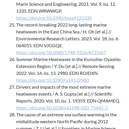
Marin Science and Engineering. 2021. Vol. 9, iss. 12.
1335. EDN WRWWGP.
https://doi.org/10.3390/jmse9121335
The record-breaking 2022 long-lasting marine
heatwaves in the East China Sea / H. Oh [et al.] //
Environmental Research Letters. 2023. Vol. 18, iss. 6.
064015. EDN VJGGQE.
https://doi.org/10.1088/1748-9326/ACD267
Summer Marine Heatwaves in the Kuroshio-Oyashio
Extension Region / Y. Du [et al.] // Remote Sensing.
2022. Vol. 14, iss. 13. 2980. EDN ROIDXN.
https://doi.org/10.3390/rs14132980
Drivers and impacts of the most extreme marine
heatwaves events / A. S. Gupta [et al.] // Scientific
Reports. 2020. Vol. 10, iss. 1. 19359. EDN QMAMEQ.
https://doi.org/10.1038/s41598-020-75445-3
The cause of an extreme sea surface warming in the
midlatitude western North Pacific during 2012
summer / Z. Li [et al.] // Frontiers in Marine Science.