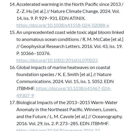
Accelerated warming in the North Pacific since 2013 /
Z.-Z. Hu [et al.] // Nature Climate Change. 2024. Vol.
14, iss. 9. P. 929–931. EDN ATINIX.
https://doi.org/10.1038/s41558-024-02088-x
An unprecedented coast wide toxic algal bloom linked
to anomalous ocean conditions / R. M. McCabe [et al.]
// Geophysical Research Letters. 2016. Vol. 43, iss. 19.
P. 10366–10376.
https://doi.org/10.1002/2016GL070023
Global impacts of marine heatwaves on coastal
foundation species / K. E. Smith [et al.] // Nature
Communications. 2024. Vol. 15, iss. 1. 5052. EDN
JTBMHF.
https://doi.org/10.1038/s41467-024-
49307-9
Biological Impacts of the 2013–2015 Warm-Water
Anomaly in the Northeast Pacific. Winners, Losers,
and the Future / L. M. Cavole [et al.] // Oceanography.
2016. Vol. 29, iss. 2. P. 273–285. EDN JTBMHF.
https://doi.org/10.5670/oceanog.2016.32