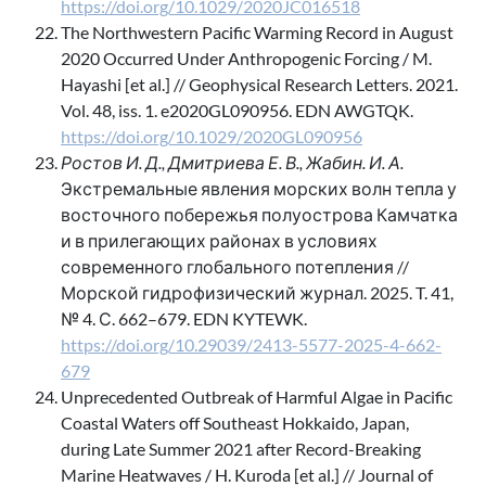
https://doi.org/10.1029/2020JC016518
The Northwestern Pacific Warming Record in August
2020 Occurred Under Anthropogenic Forcing / M.
Hayashi [et al.] // Geophysical Research Letters. 2021.
Vol. 48, iss. 1. e2020GL090956. EDN AWGTQK.
https://doi.org/10.1029/2020GL090956
Ростов И. Д., Дмитриева Е. В., Жабин. И. А.
Экстремальные явления морских волн тепла у
восточного побережья полуострова Камчатка
и в прилегающих районах в условиях
современного глобального потепления //
Морской гидрофизический журнал. 2025. T. 41,
№ 4. С. 662–679. EDN KYTEWK.
https://doi.org/10.29039/2413-5577-2025-4-662-
679
Unprecedented Outbreak of Harmful Algae in Pacific
Coastal Waters off Southeast Hokkaido, Japan,
during Late Summer 2021 after Record-Breaking
Marine Heatwaves / H. Kuroda [et al.] // Journal of