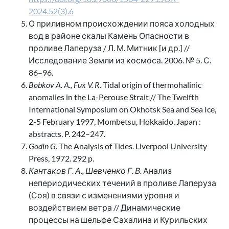
2024.52(3).6
О приливном происхождении пояса холодных
вод в районе скалы Камень Опасности в
проливе Лаперуза / Л. М. Митник [и др.] //
Исследование Земли из космоса. 2006. № 5. С.
86–96.
Bobkov A. A., Fux V. R.
Tidal origin of thermohalinic
anomalies in the La-Perouse Strait // The Twelfth
International Symposium on Okhotsk Sea and Sea Ice,
2-5 February 1997, Mombetsu, Hokkaido, Japan :
abstracts. P. 242–247.
Godin G.
The Analysis of Tides. Liverpool University
Press, 1972. 292 p.
Кантаков Г. А., Шевченко Г. В.
Анализ
непериодических течений в проливе Лаперуза
(Соя) в связи с изменениями уровня и
воздействием ветра // Динамические
процессы на шельфе Сахалина и Курильских