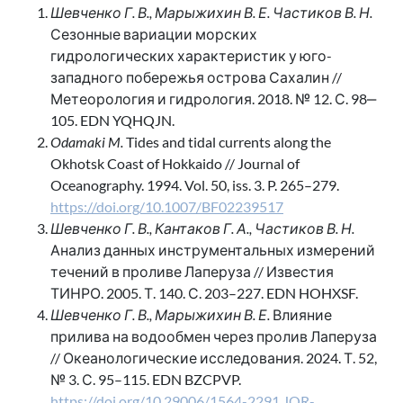
Шевченко Г. В., Марыжихин В. Е. Частиков В. Н.
Сезонные вариации морских
гидрологических характеристик у юго-
западного побережья острова Сахалин //
Метеорология и гидрология. 2018. № 12. С. 98‒
105. EDN YQHQJN.
Odamaki M.
Tides and tidal currents along the
Okhotsk Coast of Hokkaido // Journal of
Oceanography. 1994. Vol. 50, iss. 3. P. 265–279.
https://doi.org/10.1007/BF02239517
Шевченко Г. В., Кантаков Г. А., Частиков В. Н.
Анализ данных инструментальных измерений
течений в проливе Лаперуза // Известия
ТИНРО. 2005. Т. 140. С. 203–227. EDN HOHXSF.
Шевченко Г. В., Марыжихин В. Е.
Влияние
прилива на водообмен через пролив Лаперуза
// Океанологические исследования. 2024. Т. 52,
№ 3. С. 95–115. EDN BZCPVP.
https://doi.org/10.29006/1564-2291.JOR-