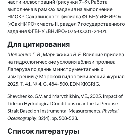
части иллюстраций (рисунки 7‒9). Работа
выполнена в рамках задания на выполнение
НИОКР Сахалинского филиала ФГБНУ «ВНИРО»
(«СахНИРО»): часть II, раздел 7 государственного
задания ФГБНУ «ВНИРО» 076-00001-24-01.
Для цитирования
Шевченко Г. В., Марыжихин В. Е.
Влияние прилива
на гидрологические условия вблизи пролива
Лаперуза по данным инструментальных
измерений // Морской гидрофизический журнал.
2025. Т. 41, № 4. С. 484–500. EDN XKGRIG.
Shevchenko, G.V. and Maryzhikhin, V.E., 2025. Impact of
Tide on Hydrological Conditions near the La Perouse
Strait Based on Instrumental Measurements.
Physical
Oceanography
, 32(4), pp. 508-523.
Список литературы