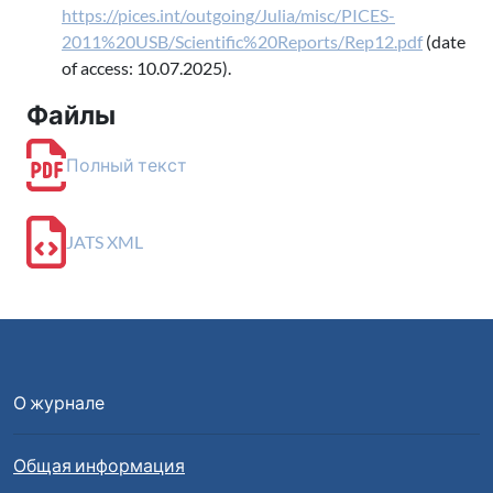
https://pices.int/outgoing/Julia/misc/PICES-
2011%20USB/Scientific%20Reports/Rep12.pdf
(date
of access: 10.07.2025).
Файлы
Полный текст
JATS XML
О журнале
Общая информация