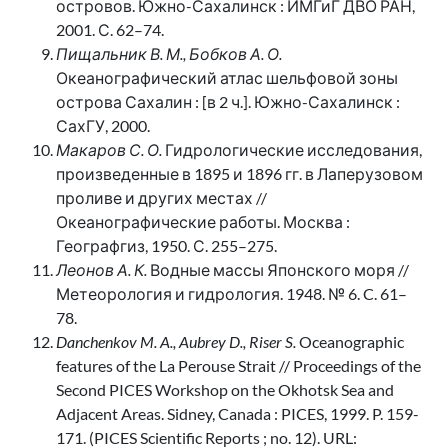
островов. Южно-Сахалинск : ИМГиГ ДВО РАН,
2001. С. 62–74.
Пищальник В. М., Бобков А. О.
Океанографический атлас шельфовой зоны
острова Сахалин : [в 2 ч.]. Южно-Сахалинск :
СахГУ, 2000.
Макаров С. О.
Гидрологические исследования,
произведенные в 1895 и 1896 гг. в Лаперузовом
проливе и других местах //
Океанографические работы. Москва :
Географгиз, 1950. С. 255–275.
Леонов А. К.
Водные массы Японского моря //
Метеорология и гидрология. 1948. № 6. C. 61–
78.
Danchenkov M. A., Aubrey D., Riser S.
Oceanographic
features of the La Perouse Strait // Proceedings of the
Second PICES Workshop on the Okhotsk Sea and
Adjacent Areas. Sidney, Canada : PICES, 1999. P. 159-
171. (PICES Scientific Reports ; no. 12). URL: