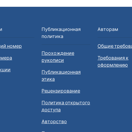
и
Публикационная
Авторам
политика
ий номер
Общие требов
Прохождение
омера
Требования к
рукописи
оформлению
кции
Публикационная
этика
Рецензирование
Политика открытого
доступа
Авторство