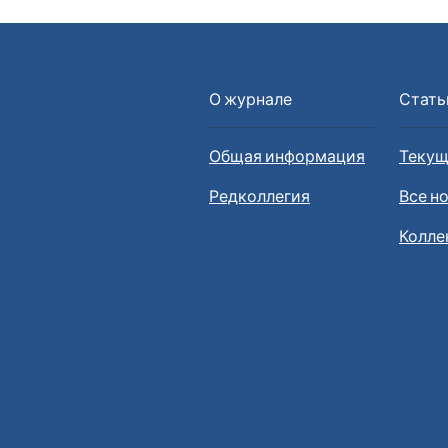
О журнале
Стать
Общая информация
Текущ
Редколлегия
Все н
Колле