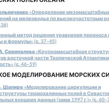
Мельниченко
«Определение мезомасштабны
ений на мелководье по высокочастотным 
–36)
енный метод решения уравнения переноса 
и формулы» (с. 37–45)
А. Скрипалева
«Крупномасштабная структу
ов восточной части Тропической Атлантики 
сть» (с. 46–59)
КОЕ МОДЕЛИРОВАНИЕ МОРСКИХ С
Б. Шапиро
«Моделирование циркуляции и
структуры термохалинных полей в Севасто
ьных внешних данных (зима 1997 г.)» (с. 60–