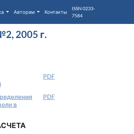
ISSN 0233-
ка
Авторам
Контакты
7584
, 2005 г.
PDF
)
пределения
PDF
волн в
АСЧЕТА