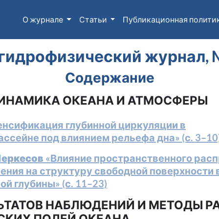
О журнале
Статьи
Публикационная полити
гидрофизический журнал, №2
Содержание
ИНАМИКА ОКЕАНА И АТМОСФЕРЫ
нсификация глубинной циркуляции в
сейне под влиянием рельефа дна» (с. 3–10
 Черкесов
«Влияние пространственного рас
ения на структуру свободной поверхности 
й глубины» (с. 11–23)
ЬТАТОВ НАБЛЮДЕНИЙ И МЕТОДЫ Р
СКИХ ПОЛЕЙ ОКЕАНА