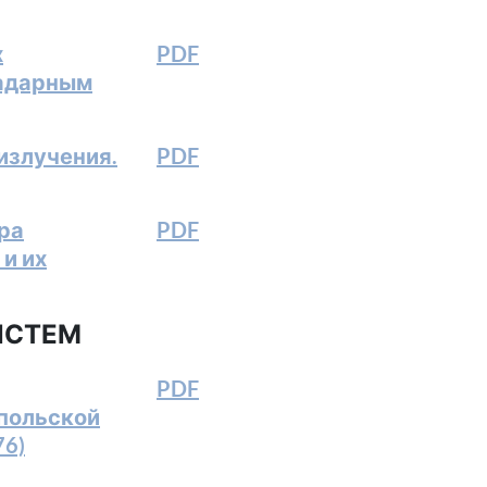
х
PDF
радарным
излучения.
PDF
ра
PDF
и их
ИСТЕМ
PDF
польской
76)